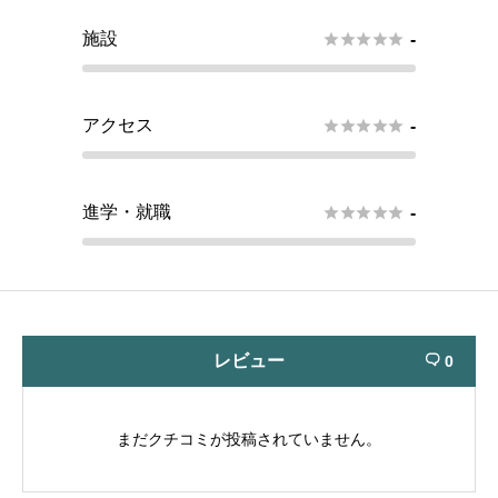
施設





-
アクセス





-
進学・就職





-
レビュー
0

まだクチコミが投稿されていません。