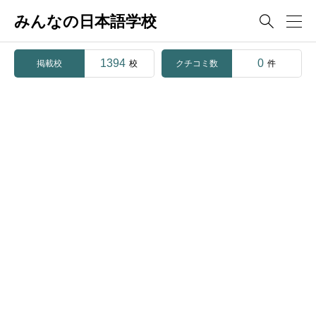
みんなの日本語学校

1394
0
掲載校
クチコミ数
校
件