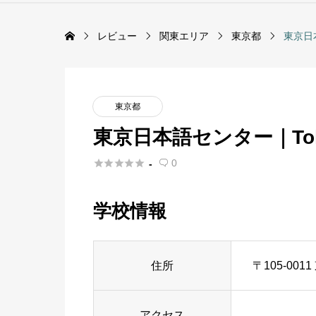
レビュー
関東エリア
東京都
東京日本語
東京都
東京日本語センター｜Tokyo J





0
-

学校情報
住所
〒105-00
アクセス