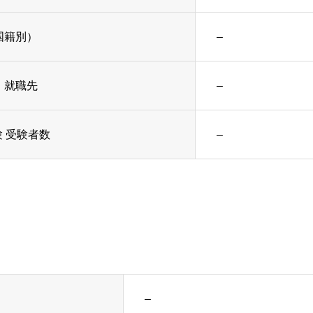
国籍別）
–
・就職先
–
 受験者数
–
–