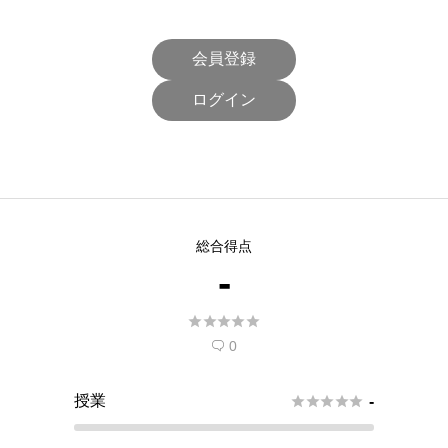
会員登録
ログイン
総合得点
-





0

授業





-