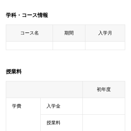
学科・コース情報
コース名
期間
入学月
授業料
初年度
学費
入学金
授業料