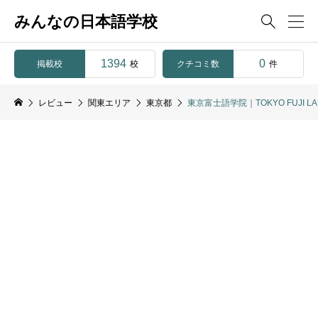
みんなの日本語学校

1394
0
掲載校
クチコミ数
校
件
レビュー
関東エリア
東京都
東京富士語学院｜TOKYO FUJI LA