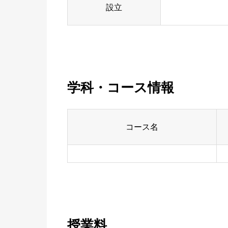
設立
学科・コース情報
コース名
授業料