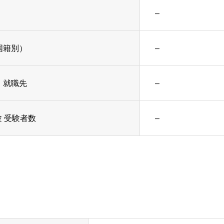
–
国籍別）
–
・就職先
–
 受験者数
–