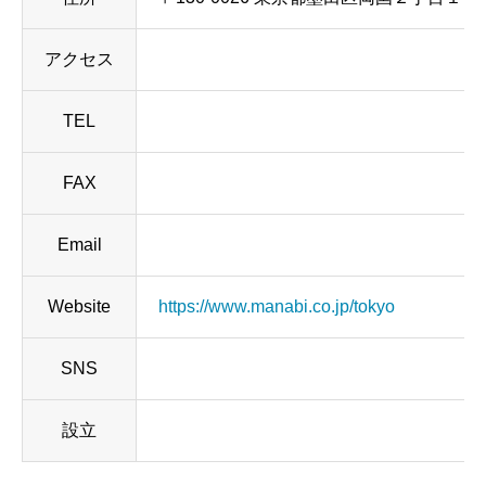
アクセス
TEL
FAX
Email
Website
https://www.manabi.co.jp/tokyo
SNS
設立