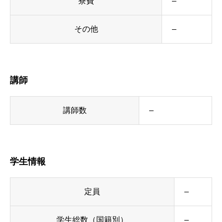
寮費
–
その他
–
講師
講師数
–
学生情報
定員
–
学生総数（国籍別）
–