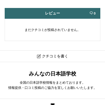
レビュー
0

まだクチコミが投稿されていません。
クチコミを書く

MANABI外語学院東京校｜MANABI Japanese
みんなの日本語学校
Language Institute
全国の日本語学校情報をまとめております。
クチコミは会員登録後に投稿できます。
情報提供・口コミ投稿のご協力を宜しくお願いいたします。