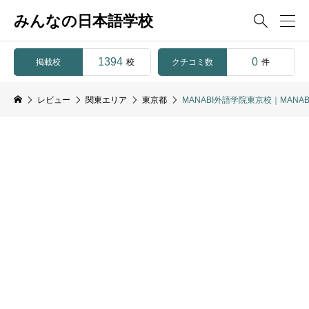
みんなの日本語学校

1394
0
掲載校
クチコミ数
校
件
レビュー
関東エリア
東京都
MANABI外語学院東京校｜MANABI Japa