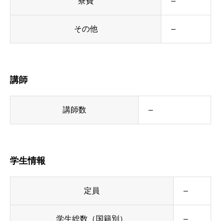
寮費
–
その他
–
講師
講師数
–
学生情報
定員
–
学生総数（国籍別）
–