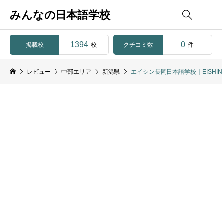
みんなの日本語学校

1394
0
掲載校
クチコミ数
校
件
レビュー
中部エリア
新潟県
エイシン長岡日本語学校｜EISHIN Naga