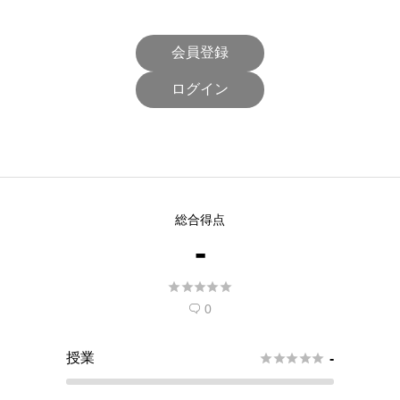
会員登録
ログイン
総合得点
-





0

授業





-