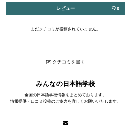
レビュー
0

まだクチコミが投稿されていません。
クチコミを書く

エイシン長岡日本語学校｜EISHIN Nagaoka Japanese
みんなの日本語学校
Language School
全国の日本語学校情報をまとめております。
クチコミは会員登録後に投稿できます。
情報提供・口コミ投稿のご協力を宜しくお願いいたします。