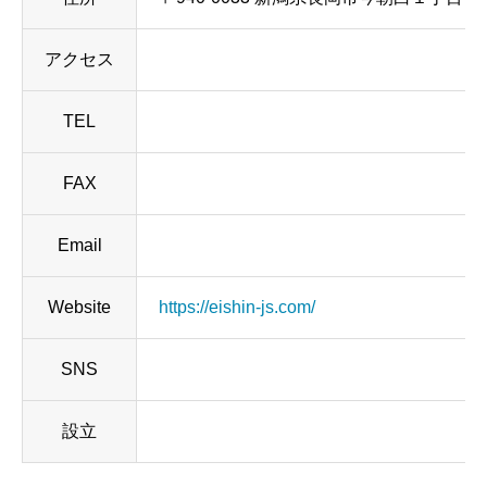
アクセス
TEL
FAX
Email
Website
https://eishin-js.com/
SNS
設立