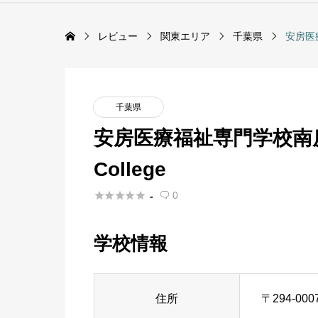
レビュー
関東エリア
千葉県
安房医療
千葉県
安房医療福祉専門学校南房総校｜
College





0
-

学校情報
住所
〒294-0