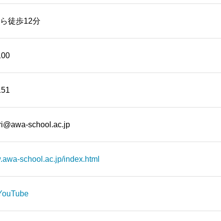
ら徒歩12分
100
151
i@awa-school.ac.jp
.awa-school.ac.jp/index.html
YouTube