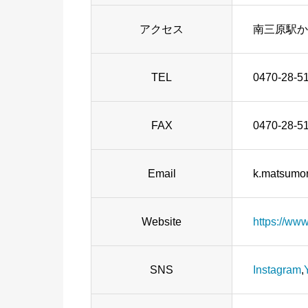
アクセス
南三原駅か
TEL
0470-28-5
FAX
0470-28-5
Email
k.matsumor
Website
https://www
SNS
Instagram
,