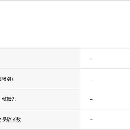
–
国籍別）
–
・就職先
–
 受験者数
–