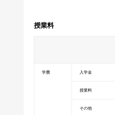
授業料
学費
入学金
授業料
その他