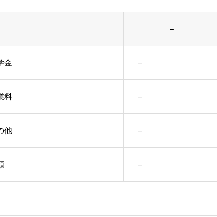
–
学金
–
業料
–
の他
–
額
–