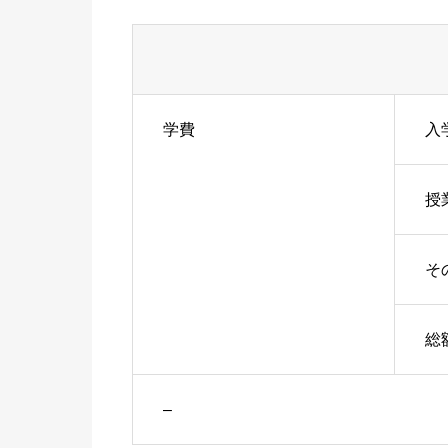
学費
入
授
そ
総
–