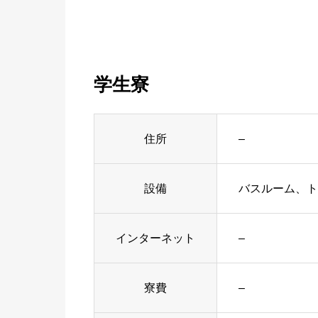
学生寮
住所
–
設備
バスルーム、ト
インターネット
–
寮費
–