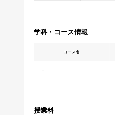
学科・コース情報
コース名
–
授業料