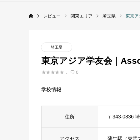
レビュー
関東エリア
埼玉県
東京アジア
埼玉県
東京アジア学友会｜Associati





0
-

学校情報
住所
〒343-083
アクセス
蒲生駅（東武