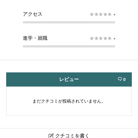
アクセス





-
進学・就職





-
レビュー
0

まだクチコミが投稿されていません。
クチコミを書く
