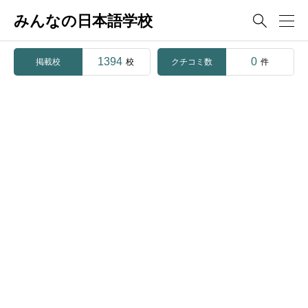
みんなの日本語学校

1394
0
掲載校
クチコミ数
校
件