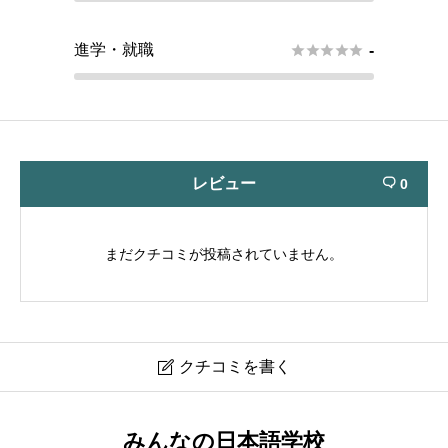
進学・就職





-
レビュー
0

まだクチコミが投稿されていません。
クチコミを書く

静岡日本語学院｜Shizuoka Japanese Language
みんなの日本語学校
Academy