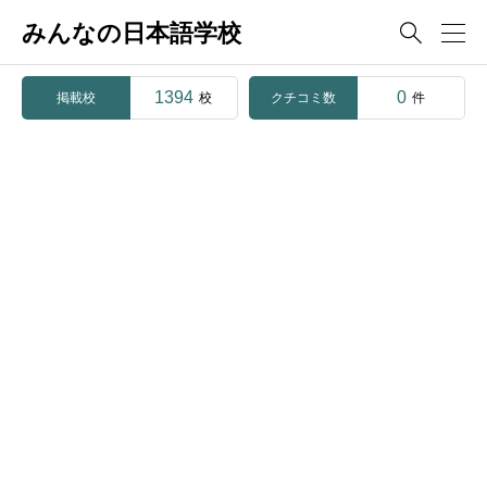
みんなの日本語学校

1394
0
掲載校
クチコミ数
校
件