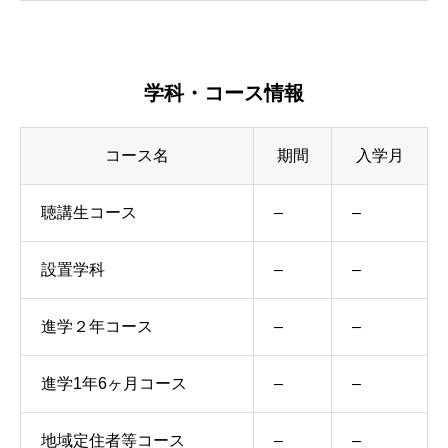
学科・コース情報
コース名
期間
入学月
聴講生コース
–
–
設置学科
–
–
進学２年コース
–
–
進学1年6ヶ月コース
–
–
地域定住者等コース
–
–