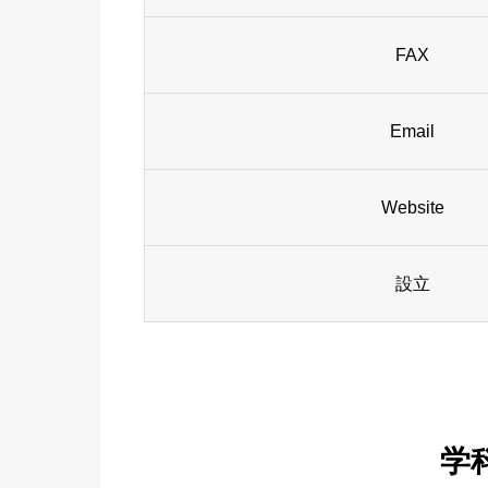
FAX
Email
Website
設立
学