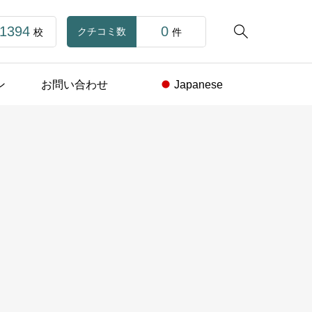
1394
0

クチコミ数
校
件
ン
お問い合わせ
Japanese