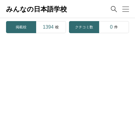
みんなの日本語学校

1394
0
掲載校
クチコミ数
校
件