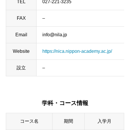
TEL
027-221-3235
FAX
–
Email
info@nila.jp
Website
https://nica.nippon-academy.ac.jp/
設立
–
学科・コース情報
コース名
期間
入学月