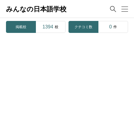
みんなの日本語学校

1394
0
掲載校
クチコミ数
校
件