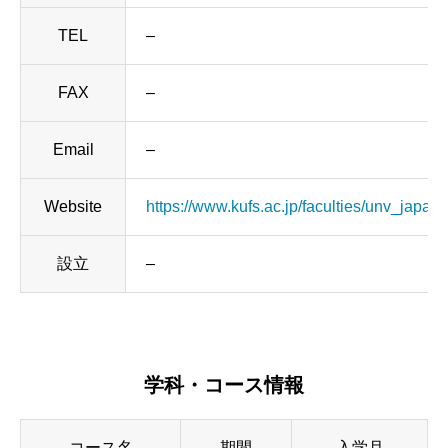
TEL
–
FAX
–
Email
–
Website
https://www.kufs.ac.jp/faculties/unv_japan
設立
–
学科・コース情報
コース名
期間
入学月