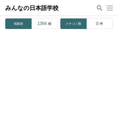
みんなの日本語学校

1394
0
掲載校
クチコミ数
校
件