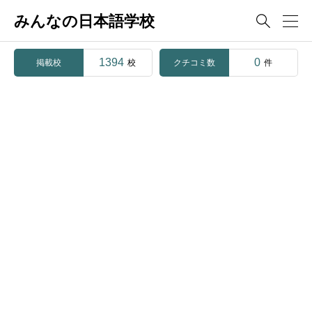
みんなの日本語学校

1394
0
掲載校
クチコミ数
校
件