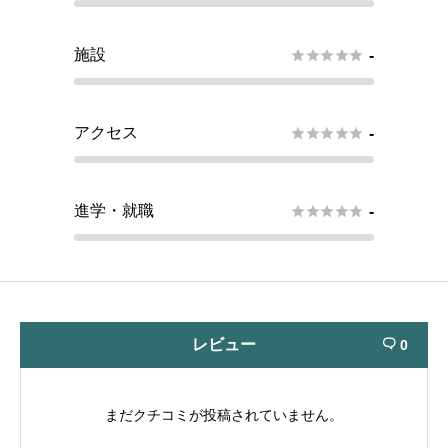
施設





-
アクセス





-
進学・就職





-
レビュー
0

まだクチコミが投稿されていません。