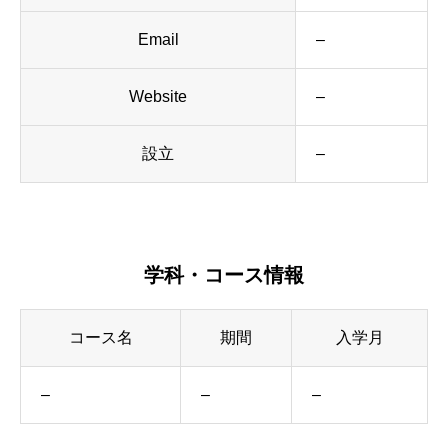
Email
–
Website
–
設立
–
学科・コース情報
コース名
期間
入学月
–
–
–