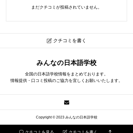
まだクチコミが投稿されていません。
クチコミを書く

ＩＨＯ国際留学生会館外語学校｜IHO Kokusai
みんなの日本語学校
Ryuugakusei Kaikan Soto Language School
全国の日本語学校情報をまとめております。
現在クチコミは投稿できません。
情報提供・口コミ投稿のご協力を宜しくお願いいたします。
Copyright © 2023 みんなの日本語学校

クチコミを見る
クチコミを書く

