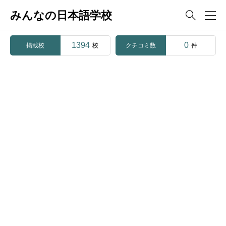
みんなの日本語学校

1394
0
掲載校
クチコミ数
校
件