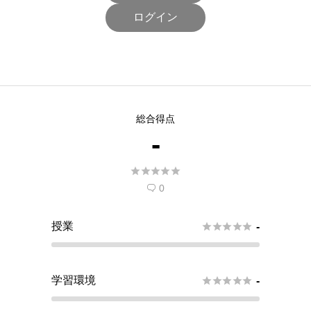
ログイン
総合得点
-





0

授業





-
学習環境





-