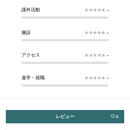
課外活動





-
施設





-
アクセス





-
進学・就職





-
レビュー
0
