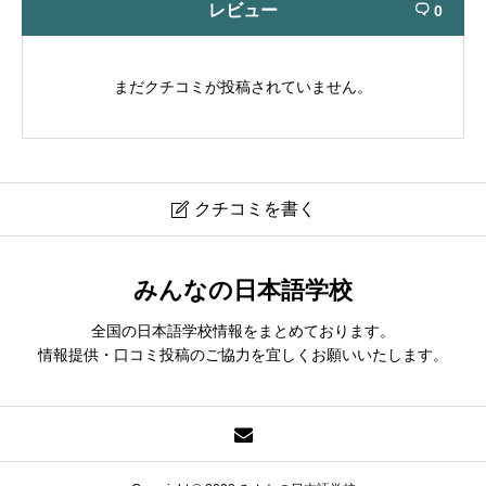
レビュー
0

まだクチコミが投稿されていません。
クチコミを書く

グレッグ外語専門学校日本語科｜Gureggu Foreign
みんなの日本語学校
Language Vocational School Japanese Language
Dept
全国の日本語学校情報をまとめております。
情報提供・口コミ投稿のご協力を宜しくお願いいたします。
現在クチコミは投稿できません。