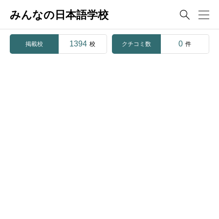
みんなの日本語学校

1394
0
掲載校
クチコミ数
校
件