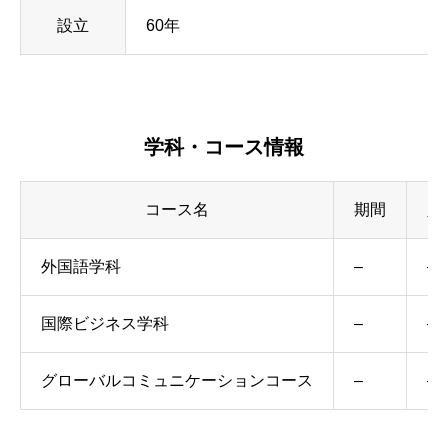
設立
60年
学科・コース情報
コース名
期間
入
外国語学科
–
–
国際ビジネス学科
–
–
グローバルコミュニケーションコース
–
–