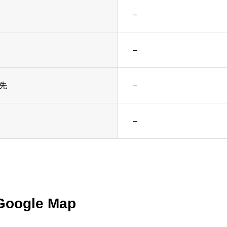
–
–
先
–
–
Google Map