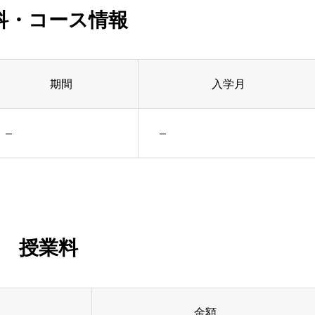
科・コース情報
期間
入学月
–
–
授業料
金額