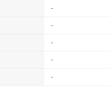
–
–
–
–
–