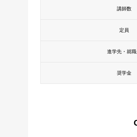
講師数
定員
進学先・就職
奨学金