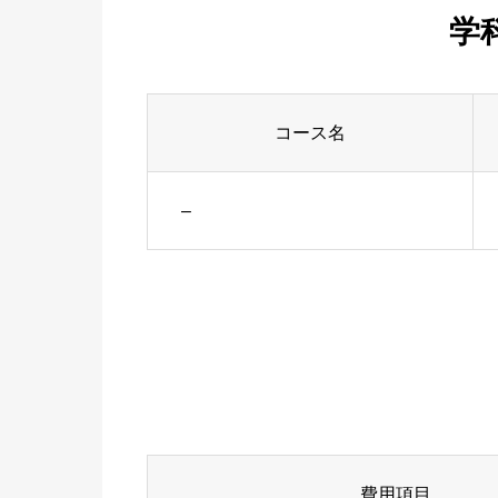
学
コース名
–
費用項目