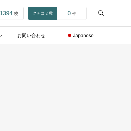
1394
0

クチコミ数
校
件
ン
お問い合わせ
Japanese