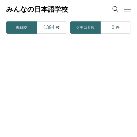
みんなの日本語学校

1394
0
掲載校
クチコミ数
校
件