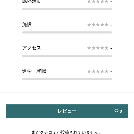
課外活動





-
施設





-
アクセス





-
進学・就職





-
レビュー
0

まだクチコミが投稿されていません。