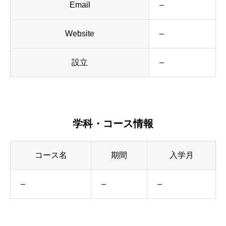
Email
–
Website
–
設立
–
学科・コース情報
コース名
期間
入学月
–
–
–