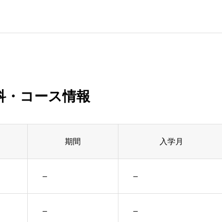
科・コース情報
期間
入学月
–
–
–
–