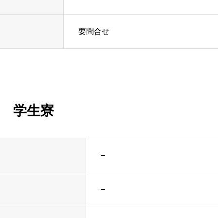
要問合せ
学生寮
–
–