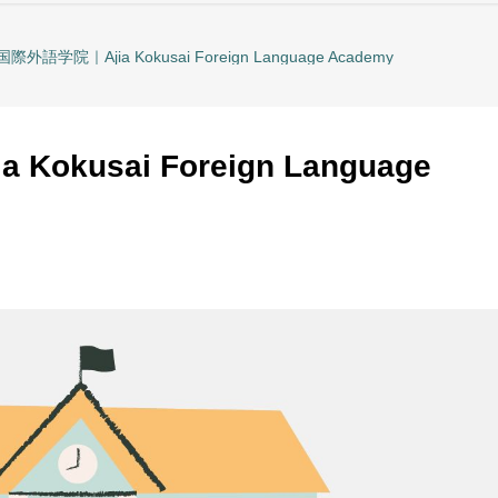
外語学院｜Ajia Kokusai Foreign Language Academy
kusai Foreign Language