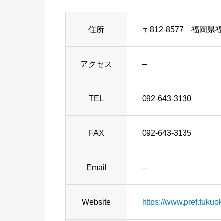
住所
〒812-8577 福岡
アクセス
–
TEL
092-643-3130
FAX
092-643-3135
Email
–
Website
https://www.pref.fukuo