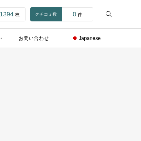
1394
0

クチコミ数
校
件
ン
お問い合わせ
Japanese