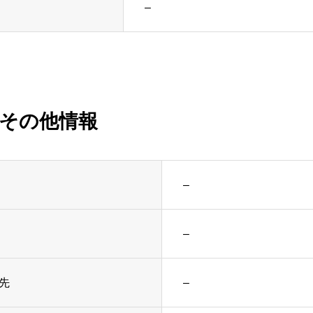
–
その他情報
–
–
先
–