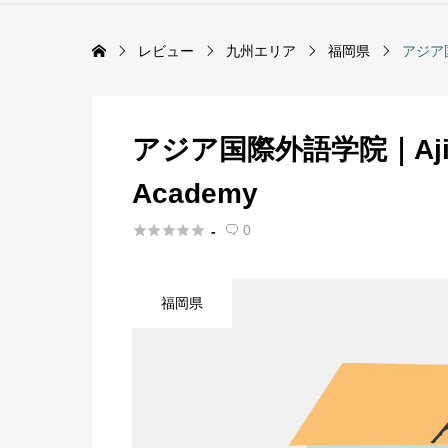
レビュー
九州エリア
福岡県
アジア国際
アジア国際外語学院｜Ajia Ko
Academy





0
-

福岡県