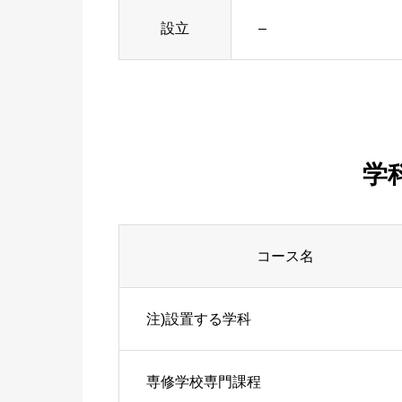
設立
–
学
コース名
注)設置する学科
専修学校専門課程